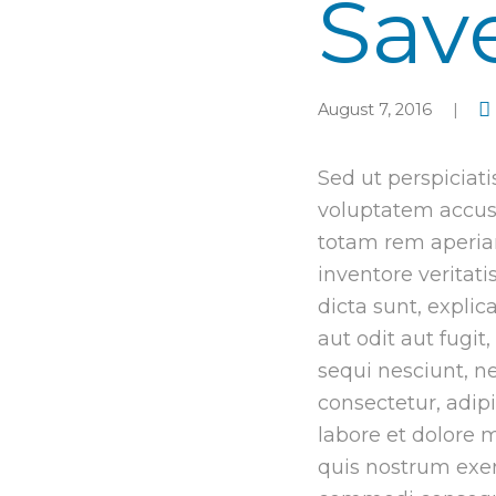
Sav
August 7, 2016
Sed ut perspiciati
voluptatem accu
totam rem aperiam
inventore veritati
dicta sunt, expli
aut odit aut fugi
sequi nesciunt, n
consectetur, adip
labore et dolore
quis nostrum exerc