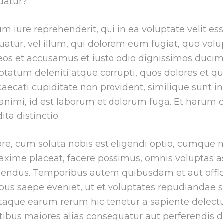
uatur?
m iure reprehenderit, qui in ea voluptate velit es
atur, vel illum, qui dolorem eum fugiat, quo volu
 eos et accusamus et iusto odio dignissimos ducimu
tatum deleniti atque corrupti, quos dolores et q
caecati cupiditate non provident, similique sunt in 
 animi, id est laborum et dolorum fuga. Et haru
ita distinctio.
e, cum soluta nobis est eligendi optio, cumque n
axime placeat, facere possimus, omnis voluptas 
lendus. Temporibus autem quibusdam et aut offici
bus saepe eveniet, ut et voluptates repudiandae s
taque earum rerum hic tenetur a sapiente delectu
atibus maiores alias consequatur aut perferendis d