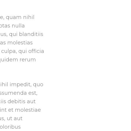
se, quam nihil
ptas nulla
s, qui blanditiis
uas molestias
culpa, qui officia
m quidem rerum
ihil impedit, quo
assumenda est,
is debitis aut
int et molestiae
s, ut aut
oloribus