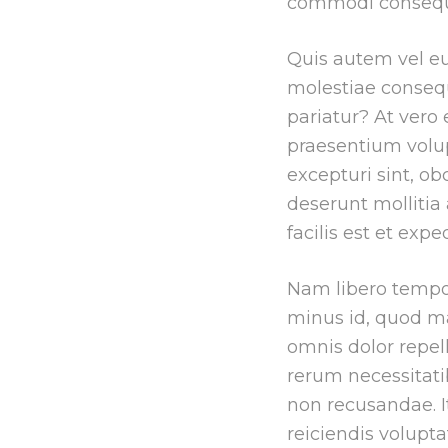
commodi conseq
Quis autem vel eu
molestiae consequ
pariatur? At vero
praesentium volup
excepturi sint, ob
deserunt mollitia
facilis est et exped
Nam libero tempor
minus id, quod m
omnis dolor repel
rerum necessitati
non recusandae. I
reiciendis volupt