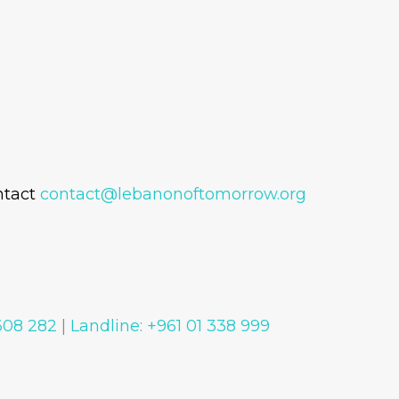
ntact
contact@lebanonoftomorrow.org
 608 282
|
Landline: +961 01 338 999