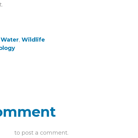
t.
 Water
,
Wildlife
ology
omment
ed in
to post a comment.