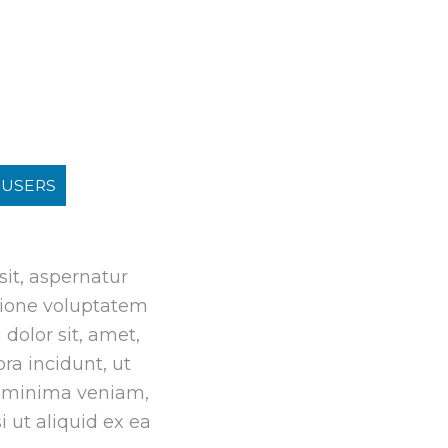
USERS
it, aspernatur
atione voluptatem
dolor sit, amet,
ra incidunt, ut
d minima veniam,
 ut aliquid ex ea