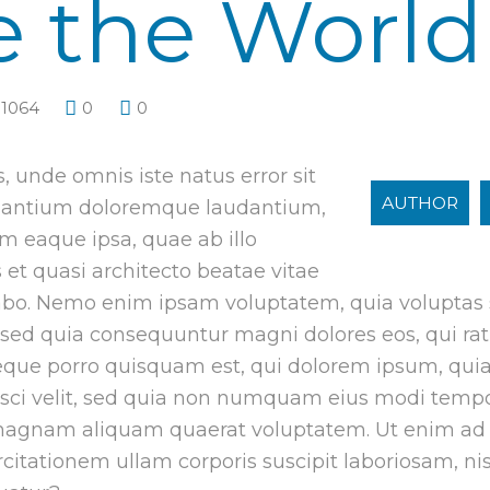
e the World
1064
0
0
s, unde omnis iste natus error sit
AUTHOR
santium doloremque laudantium,
 eaque ipsa, quae ab illo
s et quasi architecto beatae vitae
cabo. Nemo enim ipsam voluptatem, quia voluptas s
t, sed quia consequuntur magni dolores eos, qui r
eque porro quisquam est, qui dolorem ipsum, quia 
isci velit, sed quia non numquam eius modi tempo
 magnam aliquam quaerat voluptatem. Ut enim a
itationem ullam corporis suscipit laboriosam, nisi