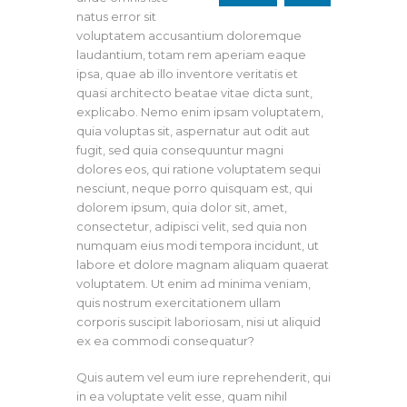
natus error sit
voluptatem accusantium doloremque
laudantium, totam rem aperiam eaque
ipsa, quae ab illo inventore veritatis et
quasi architecto beatae vitae dicta sunt,
explicabo. Nemo enim ipsam voluptatem,
quia voluptas sit, aspernatur aut odit aut
fugit, sed quia consequuntur magni
dolores eos, qui ratione voluptatem sequi
nesciunt, neque porro quisquam est, qui
dolorem ipsum, quia dolor sit, amet,
consectetur, adipisci velit, sed quia non
numquam eius modi tempora incidunt, ut
labore et dolore magnam aliquam quaerat
voluptatem. Ut enim ad minima veniam,
quis nostrum exercitationem ullam
corporis suscipit laboriosam, nisi ut aliquid
ex ea commodi consequatur?
Quis autem vel eum iure reprehenderit, qui
in ea voluptate velit esse, quam nihil