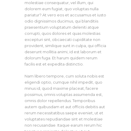
molestiae consequatur, vel illum, qui
dolorem eum fugiat, quo voluptas nulla
pariatur? At vero eos et accusamus et iusto
odio dignissimos ducimus, qui blanditiis
praesentium voluptatum deleniti atque
corrupti, quos dolores et quas molestias
excepturi sint, obcaecati cupiditate non
provident, similique sunt in culpa, qui officia
deserunt mollitia animi, id est laborum et
dolorum fuga. Et harum quidem rerum
facilis est et expedita distinctio.
Nam libero tempore, cum soluta nobis est
eligendi optio, cumque nihil impedit, quo
minus id, quod maxime placeat, facere
possimus, omnis voluptas assumenda est,
omnis dolor repellendus. Temporibus
autem quibusdam et aut officiis debitis aut
rerum necessitatibus saepe eveniet, ut et
voluptates repudiandae sint et molestiae
non recusandae. Itaque earum rerum hic