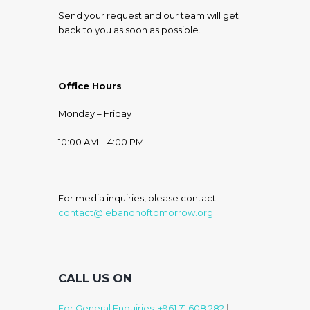
Send your request and our team will get
back to you as soon as possible.
Office Hours
Monday – Friday
10:00 AM – 4:00 PM
For media inquiries, please contact
contact@lebanonoftomorrow.org
CALL US ON
For General Enquiries: +961 71 608 282
|