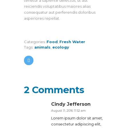
tenetur a sapiente delectus, ut aut
reiciendis voluptatibus maiores alias
consequatur aut perferendis doloribus
asperiores repellat.
Categories:
Food
,
Fresh Water
Tags:
animals
,
ecology
2 Comments
Cindy Jefferson
August 11, 2016
11:52 am
Lorem ipsum dolor sit amet,
consectetur adipiscing elit,