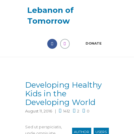
Lebanon of
Tomorrow
DONATE
Developing Healthy
Kids in the
Developing World
August 11, 2016
1412
2
0
Sed ut perspiciatis,
AUTHOR
USERS
unde omnis iste