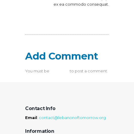
ex ea commodo consequat.
Log in to Reply
Add Comment
You must be
logged in
to post a comment.
Contact Info
Email
:
contact@lebanonoftomorrow.org
Information