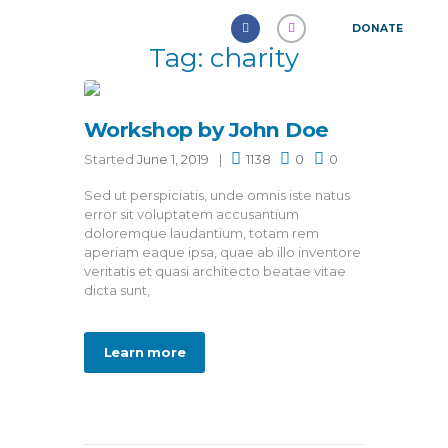
DONATE
Tag: charity
Workshop by John Doe
Started
June 1, 2019
1138
0
0
Sed ut perspiciatis, unde omnis iste natus
error sit voluptatem accusantium
doloremque laudantium, totam rem
aperiam eaque ipsa, quae ab illo inventore
veritatis et quasi architecto beatae vitae
dicta sunt,
Learn more