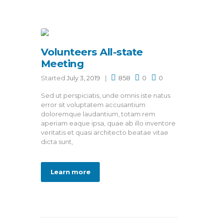
Volunteers All-state
Meeting
Started
July 3, 2019
858
0
0
Sed ut perspiciatis, unde omnis iste natus
error sit voluptatem accusantium
doloremque laudantium, totam rem
aperiam eaque ipsa, quae ab illo inventore
veritatis et quasi architecto beatae vitae
dicta sunt,
Learn more