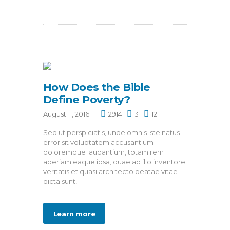
How Does the Bible
Define Poverty?
August 11, 2016
2914
3
12
Sed ut perspiciatis, unde omnis iste natus
error sit voluptatem accusantium
doloremque laudantium, totam rem
aperiam eaque ipsa, quae ab illo inventore
veritatis et quasi architecto beatae vitae
dicta sunt,
Learn more