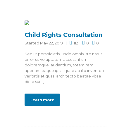
Child Rights Consultation
Started
May 22, 2019
1121
0
0
Sed ut perspiciatis, unde omnis iste natus
error sit voluptatem accusantium
doloremque laudantium, totam rem
aperiam eaque ipsa, quae ab illo inventore
veritatis et quasi architecto beatae vitae
dicta sunt,
Learn more