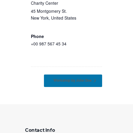
Charity Center
45 Montgomery St.
New York
,
United States
+ Google
Map
Phone
+00 987 567 45 34
View Venue Website
Workshop by John Doe
Contact Info