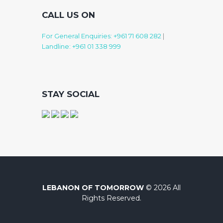
CALL US ON
For General Enquiries: +961 71 608 282
|
Landline: +961 01 338 999
STAY SOCIAL
LEBANON OF TOMORROW
© 2026 All
Rights Reserved.